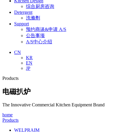
Kitchen Design
综合厨房咨询
Detergent
洗滌劑
Support
预约商谈&申请 A/S
公告事项
A/S中心介绍
CN
KR
EN
JP
Products
电磁扒炉
The Innovative Commercial Kitchen Equipment Brand
home
Products
WELPRAIM